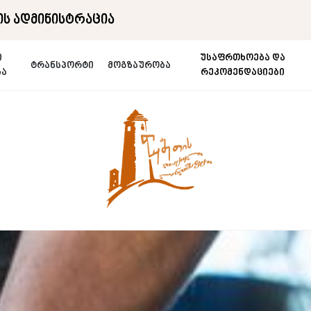
ს ადმინისტრაცია
ი
უსაფრთხოება და
ტრანსპორტი
მოგზაურობა
ბა
რეკომენდაციები