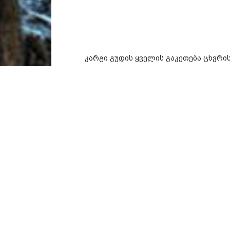
კარგი გუდის ყველის გაკეთება ცხვრი
ამწყვდევენ ბაკში, სადაც წველიან. ბ
ჩაფენილია ჭინჭარი, ჭინჭრისდედა ან
საშუალება იყო და ახლაც გამოიყენება.
ჭურჭელი იშვიათად გვხვდება. როცა კას
შემდეგ საქმეში ერთვება “მეყველე”
ბოჭორიძე წიგნში “თუშეთი”. ნაშრომი 
წლის წინანდელი ტექნოლოგია:
“მეყველე კათხას კოდიდან გადმოიღებ
მერმე კოდში ჩაუშვებს “შაბოშს”, ანუ
რძე ესე დარჩება 1 საათი. ის “შეიგდე
დელამოწი დაიფხვნას და ისევ იმ საფ
ამის შემდეგ მეყველე ხის ჯამით ამოი
ჩვეულებრივი ხანჯლით კოდში დარჩომი
პარკში ჩახყრის, რაც ერთ კვერს ეკმარ
ფიცარზე. პარკს პირს მოუგრეხს მრგვ