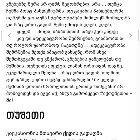
ვნებებზე წერა არ ღირს მეგობრებო, არა … თუმცა
ს
ჩემმა პოსტ-პანდემიურმა, თუ გაგანია პანდემიურმა
წ
თუშურმა ვოიაჟმა სტერეოტიპები მიმილეწ-მომილეწა
და რაც დრო გადის, ჩემი ემოცია დუღს, დუღს,
გადადუღს … ჰოდა, მანამ სანამ, თავს ჯერ კიდევ
ვთოკავ და ადეკვატურობა შემრჩენია, გიამბობთ იმაზე,
თუ როგორ უპირობოდ ‘ჩავითუშე’ … ადეკვატურობა
შემრჩენია მეთქი იმიტომ ვახსენე, რომ სხვა
შემთხვევაში თუ ვჩქარობ, ვნებების განელების თუ
მეშინია, თუშეთის ეფექტი, ლამის ორი თვის თავზე,
უკუღმართული შეიქნა – რაც დრო გადის, თხემით
ტერფამდე უფრო მეტად ვმძაფრდები! მოკლედ,
მეშინია დროის სრბოლასთან ერთად ‘ნამეტანი’ არ
მომივიდეს და ეგებ აქ, ახლა გამომყვეთ #აქთუშეთია –
ში!
თუშეთი
კავკასიონის მთავარი ქედის გადაღმა,