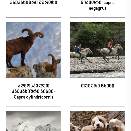
კავკასიური შურთხი
ნიამორი-capra
aegagrus
აღმოსავლეთ
თუშური ცხენი
კავკასიური ჯიხვი-
Capra cylindricornis