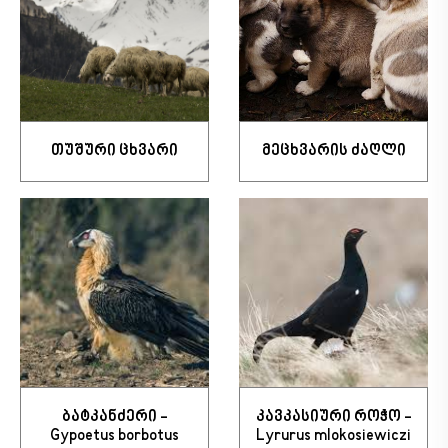
თუშური ცხვარი
მეცხვარის ძაღლი
ბატკანძერი -
კავკასიური როჭო -
Gypoetus borbotus
Lyrurus mlokosiewiczi