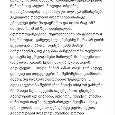
ჩავთვლი, რომ ნანახ-შეგრძნებულ-შემეცნებული
ჩემთან ისე ახლოს მოვიდა, იმდენად
აღმაფრთოვანა, აღმამაღლა, ბლოგს იმსახურებს,
ვცდილობ თბილისს მობრუნებისთანავე,
უმოკლეს დროში დავწერო და იცით რატომ?
იმიტომ რომ იმ ზემოხსენებულმა
აღფრთოვანებებმა, შეგრძნებებმა არ გამიაროს!
საერთოდაც, განელებულ ვნებებზე წერა არ ღირს
მეგობრებო, არა … თუმცა ჩემმა პოსტ-
პანდემიურმა, თუ გაგანია პანდემიურმა თუშურმა
ვოიაჟმა სტერეოტიპები მიმილეწ-მომილეწა და
რაც დრო გადის, ჩემი ემოცია დუღს, დუღს,
გადადუღს … ჰოდა, მანამ სანამ, თავს ჯერ კიდევ
ვთოკავ და ადეკვატურობა შემრჩენია, გიამბობთ
იმაზე, თუ როგორ უპირობოდ ‘ჩავითუშე’ …
ადეკვატურობა შემრჩენია მეთქი იმიტომ ვახსენე,
რომ სხვა შემთხვევაში თუ ვჩქარობ, ვნებების
განელების თუ მეშინია, თუშეთის ეფექტი, ლამის
ორი თვის თავზე, უკუღმართული შეიქნა – რაც
დრო გადის, თხემით ტერფამდე უფრო მეტად
ვმძაფრდები! მოკლედ, მეშინია დროის