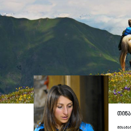
თინა
მისამა