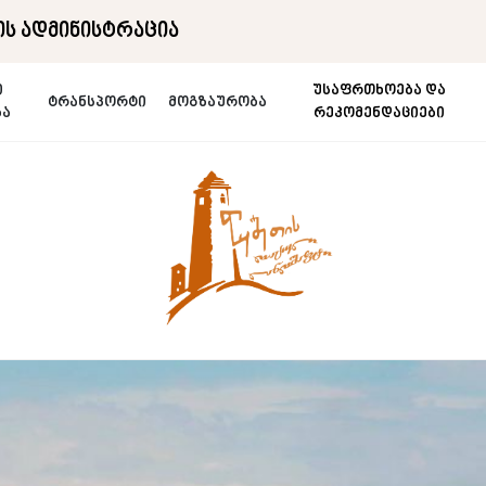
ს ადმინისტრაცია
ი
უსაფრთხოება და
ტრანსპორტი
მოგზაურობა
ბა
რეკომენდაციები