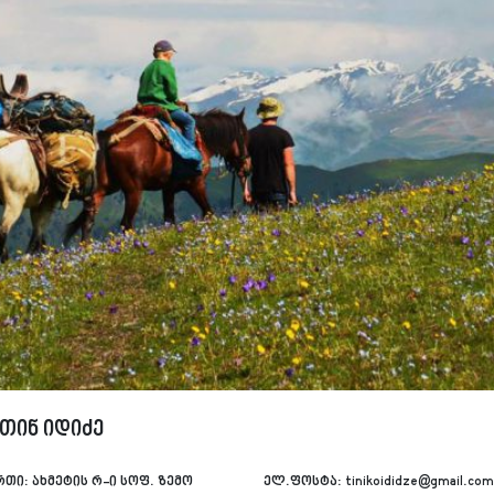
თინ იდიძე
რთი:
ახმეტის რ-ი სოფ. ზემო
ელ.ფოსტა:
tinikoididze@gmail.com